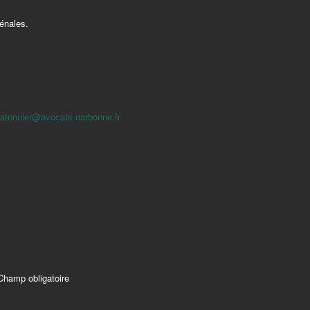
pénales.
batonnier@avocats-narbonne.fr
Champ obligatoire