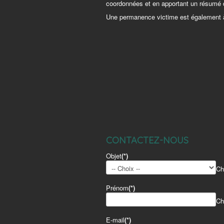
coordonnées et en apportant un résumé de
Une permanence victime est également à v
CONTACTEZ-NOUS
Objet
(*)
Ch
Prénom
(*)
Ch
E-mail
(*)