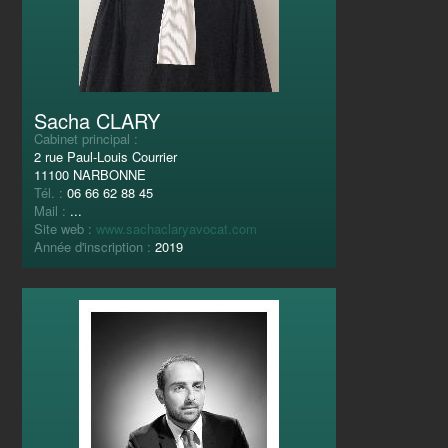
Sacha CLARY
Cabinet principal :
2 rue Paul-Louis Courrier
11100 NARBONNE
Tél. :
06 66 62 88 45
Mail :
...
Site web :
www.sachaclaryavocat.com
Année d'inscription :
2019