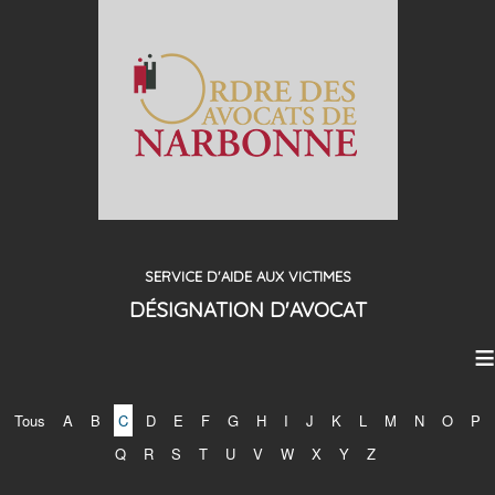
SERVICE D'AIDE AUX VICTIMES
DÉSIGNATION D'AVOCAT
≡
Tous
A
B
C
D
E
F
G
H
I
J
K
L
M
N
O
P
Q
R
S
T
U
V
W
X
Y
Z