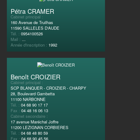
Pétra CRAMER
Cabinet principal :
160 Avenue de Truilhas
11590 SALLELES D'AUDE
Tél. :
0954100526
Mail :
...
Année d'inscription :
1992
Benoît CROIZIER
Cabinet principal :
SCP BLANQUER - CROIZIER - CHARPY
28, Boulevard Gambetta
11100 NARBONNE
Tél. :
04 68 90 17 17
Fax :
04 48 16 06 13
Cabinet secondaire :
17 avenue Maréchal Joffre
11200 LEZIGNAN CORBIERES
Tél. :
04 68 48 80 59
Fax :
04 68 90 45 56