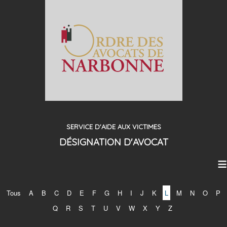
SERVICE D'AIDE AUX VICTIMES
DÉSIGNATION D'AVOCAT
≡
Tous
A
B
C
D
E
F
G
H
I
J
K
L
M
N
O
P
Q
R
S
T
U
V
W
X
Y
Z