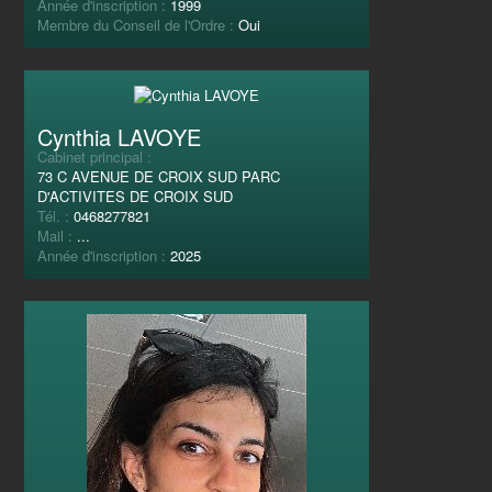
Année d'inscription :
1999
Membre du Conseil de l'Ordre :
Oui
Cynthia LAVOYE
Cabinet principal :
73 C AVENUE DE CROIX SUD PARC
D'ACTIVITES DE CROIX SUD
Tél. :
0468277821
Mail :
...
Année d'inscription :
2025