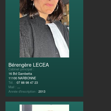
Bérengère LECEA
Cabinet principal :
16 Bd Gambetta
11100 NARBONNE
Tél. :
07 88 98 47 23
Mail :
...
Année d'inscription :
2013