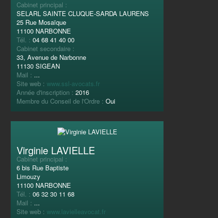
Cabinet principal :
SELARL SAINTE CLUQUE-SARDA LAURENS
25 Rue Mosaïque
11100 NARBONNE
Tél. :
04 68 41 40 00
Cabinet secondaire :
33, Avenue de Narbonne
11130 SIGEAN
Mail :
...
Site web :
www.ssl-avocats.fr
Année d'inscription :
2016
Membre du Conseil de l'Ordre :
Oui
Virginie LAVIELLE
Cabinet principal :
6 bis Rue Baptiste
Limouzy
11100 NARBONNE
Tél. :
06 32 30 11 68
Mail :
...
Site web :
www.lavielleavocat.fr