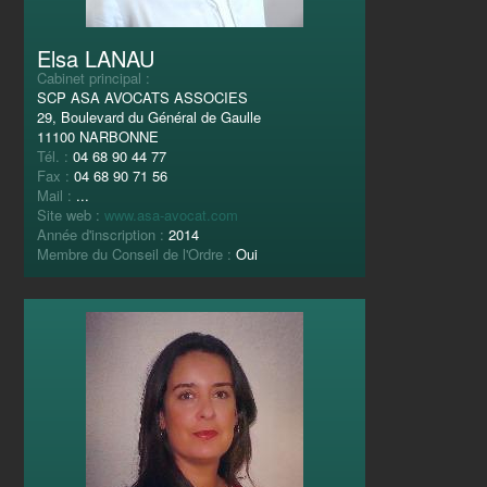
Elsa LANAU
Cabinet principal :
SCP ASA AVOCATS ASSOCIES
29, Boulevard du Général de Gaulle
11100 NARBONNE
Tél. :
04 68 90 44 77
Fax :
04 68 90 71 56
Mail :
...
Site web :
www.asa-avocat.com
Année d'inscription :
2014
Membre du Conseil de l'Ordre :
Oui