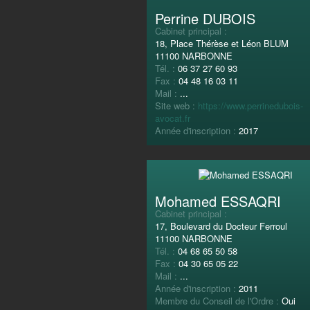
Perrine DUBOIS
Cabinet principal :
18, Place Thérèse et Léon BLUM
11100 NARBONNE
Tél. :
06 37 27 60 93
Fax :
04 48 16 03 11
Mail :
...
Site web :
https://www.perrinedubois-
avocat.fr
Année d'inscription :
2017
Mohamed ESSAQRI
Cabinet principal :
17, Boulevard du Docteur Ferroul
11100 NARBONNE
Tél. :
04 68 65 50 58
Fax :
04 30 65 05 22
Mail :
...
Année d'inscription :
2011
Membre du Conseil de l'Ordre :
Oui