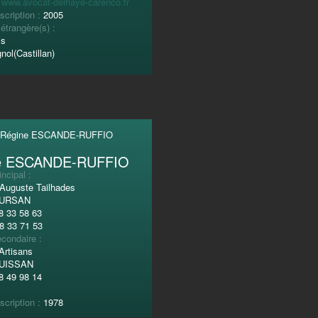
:
www.avocat-delhaye-carenco.fr
scription :
2005
étrangère(s) :
is
nol(Castillan)
e ESCANDE-RUFFIO
incipal :
 Auguste Tailhades
OURSAN
8 33 58 63
8 33 71 53
condaire :
Artisans
RUISSAN
8 49 98 14
scription :
1978