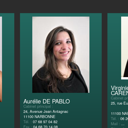
Virgin
CARE
Cabinet pr
Aurélie DE PABLO
25, rue E
Cabinet principal :
24, Avenue Jean Antagnac
11100 N
11100 NARBONNE
Tél. :
06 2
Tél. :
07 68 97 04 82
Mail :
...
Fax :
04 68 70 14 08