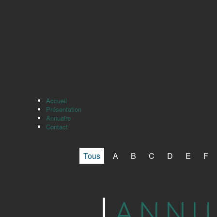
Accueil
Présentation
Annuaire
Contact
Tous
A
B
C
D
E
F
ANNU