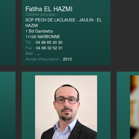
Fatiha EL HAZMI
Cabinet principal :
SCP PECH DE LACLAUSE - JAULIN - EL
HAZMI
1 Bd Gambetta
11100 NARBONNE
Tél. :
04 68 65 30 30
Fax :
04 68 32 52 31
Mail :
...
Année d'inscription :
2013