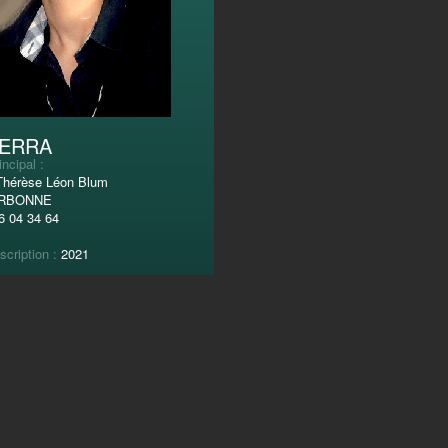
FERRA
incipal :
Thérèse Léon Blum
ARBONNE
6 04 34 64
scription :
2021