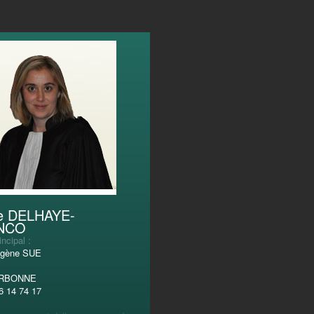
ie DELHAYE-
NCO
incipal :
ugène SUE
ARBONNE
6 14 74 17