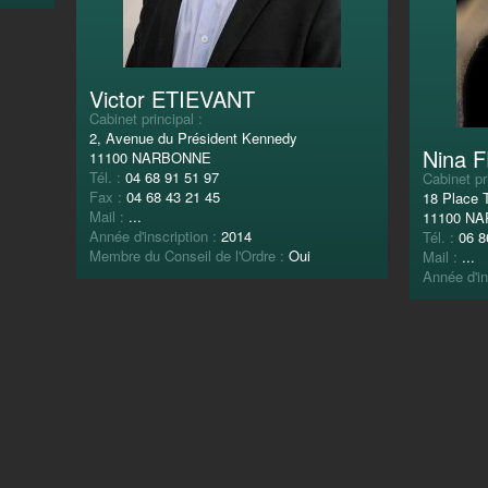
Victor ETIEVANT
Cabinet principal :
2, Avenue du Président Kennedy
Nina 
11100 NARBONNE
Tél. :
04 68 91 51 97
Cabinet pr
Fax :
04 68 43 21 45
18 Place 
Mail :
...
11100 N
Année d'inscription :
2014
Tél. :
06 8
Membre du Conseil de l'Ordre :
Oui
Mail :
...
Année d'in