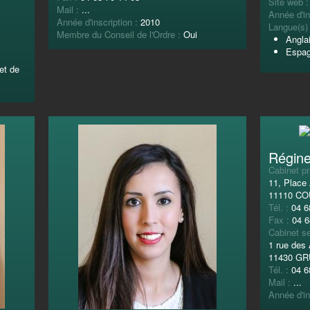
Site web 
Mail :
...
Année d'in
Année d'inscription :
2010
Langue(s) 
Membre du Conseil de l'Ordre :
Oui
Angla
Espag
et de
Régin
Cabinet pr
11, Place
11110 C
Tél. :
04 6
Fax :
04 6
Cabinet se
1 rue des 
11430 G
Tél. :
04 6
Mail :
...
Année d'in