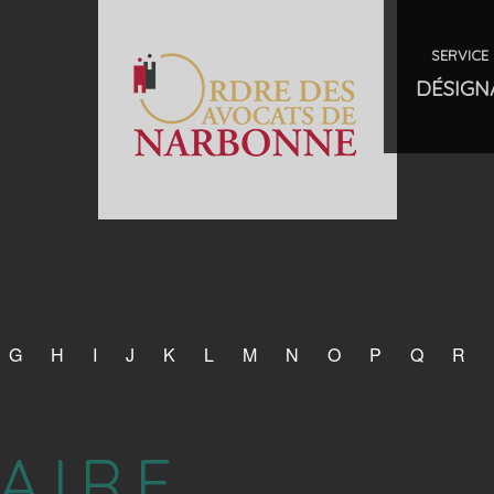
SERVICE 
DÉSIGN
G
H
I
J
K
L
M
N
O
P
Q
R
AIRE