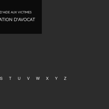
D'AIDE AUX VICTIMES
ATION D'AVOCAT
S
T
U
V
W
X
Y
Z