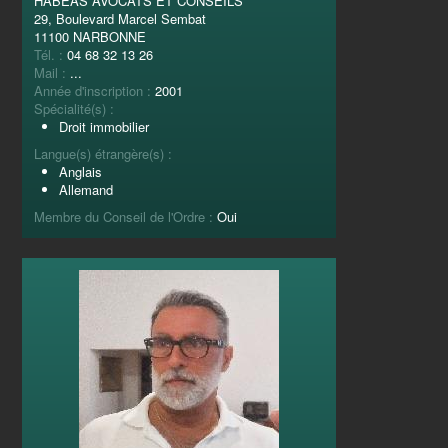
HABEAS AVOCATS ET CONSEILS
29, Boulevard Marcel Sembat
11100 NARBONNE
Tél. :
04 68 32 13 26
Mail :
...
Année d'inscription :
2001
Spécialité(s) :
Droit immobilier
Langue(s) étrangère(s) :
Anglais
Allemand
Membre du Conseil de l'Ordre :
Oui