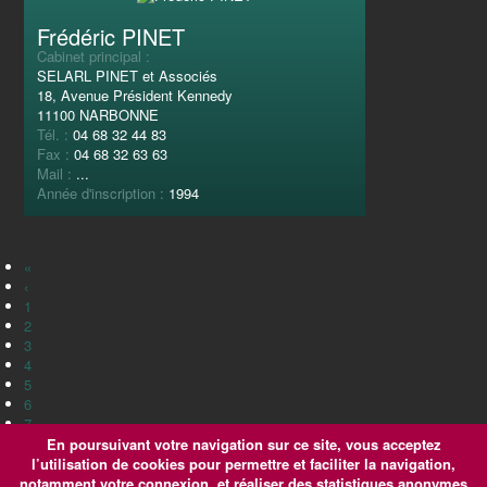
Frédéric PINET
Cabinet principal :
SELARL PINET et Associés
18, Avenue Président Kennedy
11100 NARBONNE
Tél. :
04 68 32 44 83
Fax :
04 68 32 63 63
Mail :
...
Année d'inscription :
1994
«
‹
1
2
3
4
5
6
7
8
En poursuivant votre navigation sur ce site, vous acceptez
9
l’utilisation de cookies pour permettre et faciliter la navigation,
10
notamment votre connexion, et réaliser des statistiques anonymes