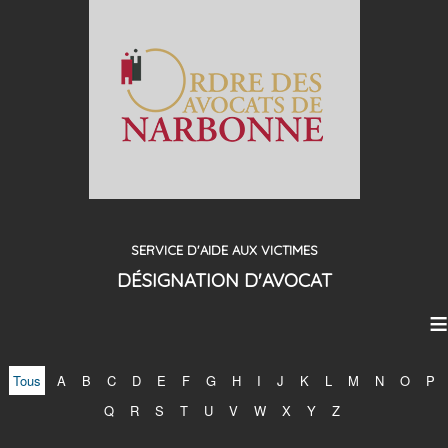
SERVICE D'AIDE AUX VICTIMES
DÉSIGNATION D'AVOCAT
≡
Tous
A
B
C
D
E
F
G
H
I
J
K
L
M
N
O
P
Q
R
S
T
U
V
W
X
Y
Z