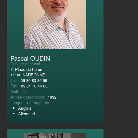
Pascal OUDIN
Cabinet principal :
7, Place du Forum
11100 NARBONNE
Tél. :
06 80 83 85 96
Fax :
09 81 70 44 03
Mail :
...
Année d'inscription :
1992
Langue(s) étrangère(s) :
Anglais
Allemand