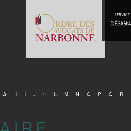
SERVICE 
DÉSIGN
G
H
I
J
K
L
M
N
O
P
Q
R
AIRE