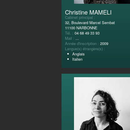
Christine MAMELI
Cabinet principal :
32, Boulevard Marcel Sembat
11100 NARBONNE
Tél. :
04 68 49 33 93
Mail :
...
Année d'inscription :
2009
Langue(s) étrangère(s) :
Anglais
Italien