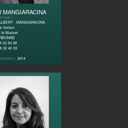
el MANGIARACINA
incipal :
ALBERT - MANGIARACINA
de Verdun
 le Musset
ARBONNE
8 32 54 58
8 32 40 33
scription :
2014