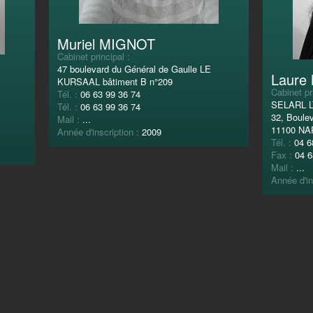
Muriel MIGNOT
Cabinet principal :
47 boulevard du Général de Gaulle LE
Laure
KURSAAL bâtiment B n°209
Cabinet pr
Tél. :
06 63 99 36 74
SELARL 
Tél. :
06 63 99 36 74
32, Boule
Mail :
...
11100 N
Année d'inscription :
2009
Tél. :
04 6
Fax :
04 6
Mail :
...
Année d'in