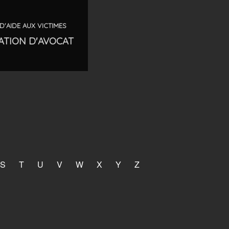
D'AIDE AUX VICTIMES
ATION D'AVOCAT
S
T
U
V
W
X
Y
Z