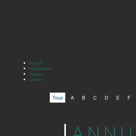
Accueil
Présentation
Annuaire
Contact
Tous
A
B
C
D
E
F
ANNU