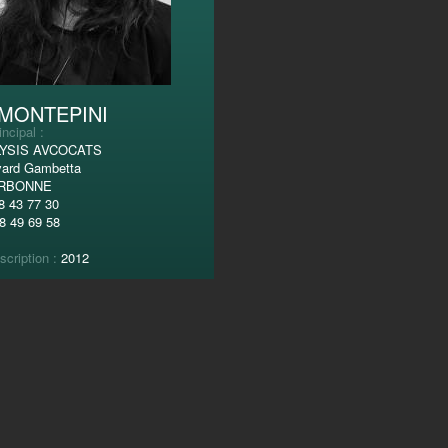
 MONTEPINI
incipal :
LYSIS AVCOCATS
vard Gambetta
ARBONNE
8 43 77 30
8 49 69 58
scription :
2012