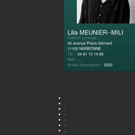
Lilia MEUNIER--MILI
Cabinet principal :
43 avenue Pierre Sémard
11100 NARBONNE
Tél. :
04 81 13 14 65
Mail :
...
Année d'inscription :
2022
«
‹
1
2
3
4
5