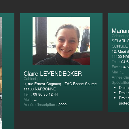
Maria
Cabinet pr
SELARL 
CONQUE
12, Quai d
11100 N
Tél. :
04 6
Fax :
04 6
Claire LEYENDECKER
Mail :
...
Année d'in
Cabinet principal :
Spécialité(
9, rue Ernest Cognacq - ZAC Bonne Source
Droit 
11100 NARBONNE
Droit 
Tél. :
09 86 35 12 44
Droit 
Mail :
...
protec
Année d'inscription :
2000