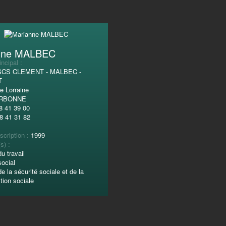
nne MALBEC
incipal :
SCS CLEMENT - MALBEC -
T
e Lorraine
ARBONNE
8 41 39 00
8 41 31 82
scription :
1999
s) :
du travail
social
de la sécurité sociale et de la
tion sociale