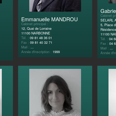
Gabri
Cabinet pr
Emmanuelle MANDROU
SELARL 
Cabinet principal :
5, Place 
12, Quai de Lorraine
Résidence
11100 NARBONNE
11100 N
Tél. :
09 81 48 36 01
Tél. :
04 6
Fax :
09 81 40 32 71
Fax :
04 6
Mail :
...
Mail :
...
Année d'inscription :
1999
Année d'in